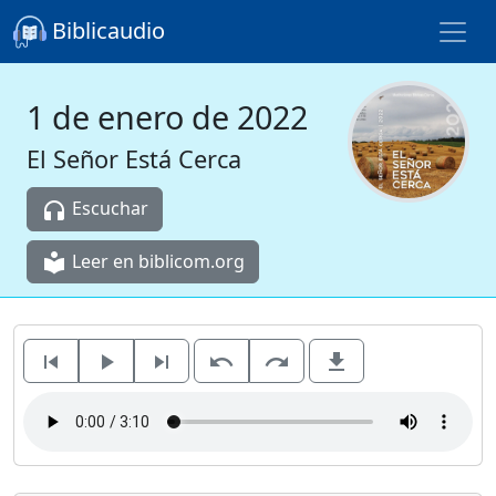
Biblicaudio
1 de enero de 2022
El Señor Está Cerca
Escuchar
headphones
Leer en biblicom.org
local_library
skip_previous
play_arrow
skip_next
undo
redo
file_download