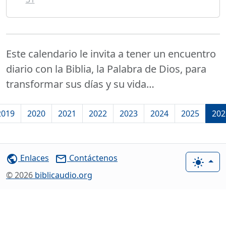
Este calendario le invita a tener un encuentro
diario con la Biblia, la Palabra de Dios, para
transformar sus días y su vida…
2019
2020
2021
2022
2023
2024
2025
202
Enlaces
Contáctenos
public
mail_outline
light_mode
© 2026
biblicaudio.org