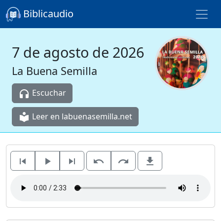
Biblicaudio
7 de agosto de 2026
La Buena Semilla
Escuchar
headphones
Leer en labuenasemilla.net
local_library
skip_previous
play_arrow
skip_next
undo
redo
file_download